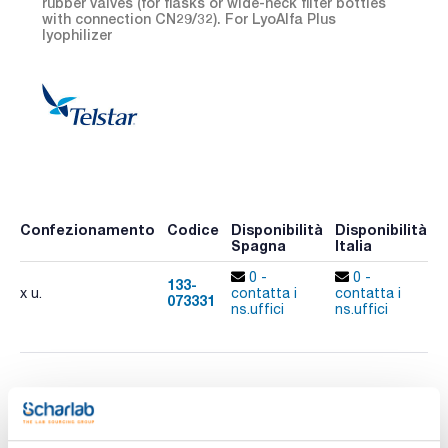
rubber valves (for flasks or wide-neck filter bottles
with connection CN29/32). For LyoAlfa Plus
lyophilizer
Confezionamento
Codice
Disponibilità
Disponibilità
P
Spagna
Italia
p
0 -
0 -
133-
x u.
contatta i
contatta i
073331
A
ns.uffici
ns.uffici
Stampa pagina prodotto
Caratteristiche
Descrizione : Collettore a 12 vie con 12 valvole in gomma (per