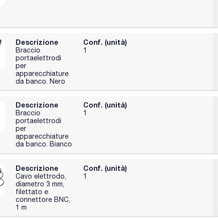
Descrizione
Conf. (unità)
Braccio
1
portaelettrodi
per
apparecchiature
da banco. Nero
Descrizione
Conf. (unità)
Braccio
1
portaelettrodi
per
apparecchiature
da banco. Bianco
Descrizione
Conf. (unità)
Cavo elettrodo,
1
diametro 3 mm,
filettato e
connettore BNC,
1 m