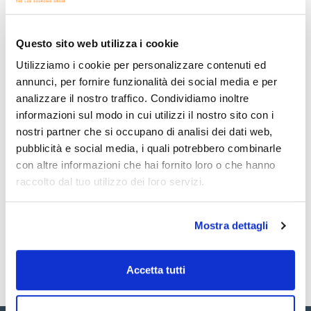
Stampa pagina prodotto
Caratteristiche
Maglia : 7,10 mm
Conf. (unità) : 1
Questo sito web utilizza i cookie
Setacci in acciaio inossidabile con rete metallica in acciaio
Utilizziamo i cookie per personalizzare contenuti ed
Vedi di più
inossidabile secondo la norma ISO 33101 di 200 mm di
annunci, per fornire funzionalità dei social media e per
diametro e 50 mm di altezza (i più comuni). Sono disponibili
setacci di altre dimensioni.
analizzare il nostro traffico. Condividiamo inoltre
informazioni sul modo in cui utilizzi il nostro sito con i
nostri partner che si occupano di analisi dei dati web,
Documentazione tecnica
pubblicità e social media, i quali potrebbero combinarle
TDS / Scheda tecnica
COA
con altre informazioni che hai fornito loro o che hanno
raccolto dal tuo utilizzo dei loro servizi.
Registrati per i download
Registrati per i download
SDS / Scheda di
Sicurezza
Mostra dettagli
Registrati per i download
Accetta tutti