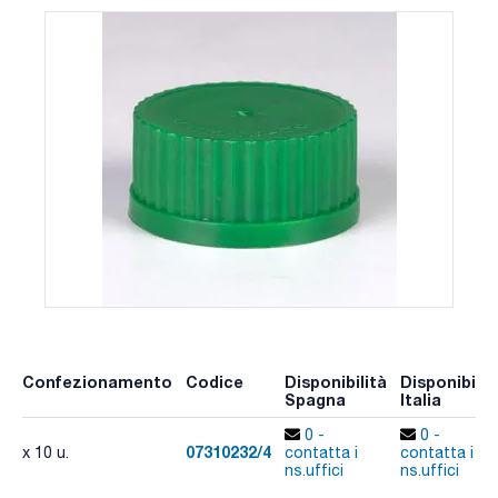
Confezionamento
Codice
Disponibilità
Disponibilit
Spagna
Italia
0 -
0 -
07310232/4
x 10 u.
contatta i
contatta i
ns.uffici
ns.uffici