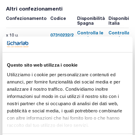
Altri confezionamenti
Confezionamento
Codice
Disponibilità
Disponibilit
Spagna
Italia
Controlla le
Controlla le
07310232/2
x 10 u.
scorte
scorte
Controlla le
Controlla le
07310232/8
x 10 u.
scorte
scorte
273-
Controlla le
Controlla le
x 8 u.
Questo sito web utilizza i cookie
001629
scorte
scorte
Utilizziamo i cookie per personalizzare contenuti ed
annunci, per fornire funzionalità dei social media e per
analizzare il nostro traffico. Condividiamo inoltre
Stampa pagina prodotto
informazioni sul modo in cui utilizzi il nostro sito con i
Caratteristiche
nostri partner che si occupano di analisi dei dati web,
Filettatura ISO : GL45
Colore : Verde
pubblicità e social media, i quali potrebbero combinarle
Conf. (unità) : 10
con altre informazioni che hai fornito loro o che hanno
Vedi di più
Tappi a vite in PPN, sterilizzabili, filettatura ISO con anello di
raccolto dal tuo utilizzo dei loro servizi.
versamento.