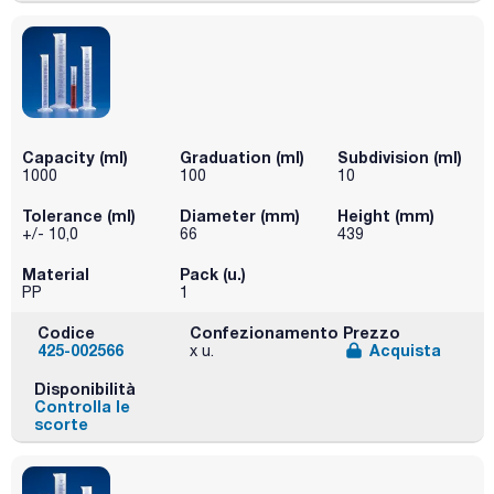
Capacity (ml)
Graduation (ml)
Subdivision (ml)
1000
100
10
Tolerance (ml)
Diameter (mm)
Height (mm)
+/- 10,0
66
439
Material
Pack (u.)
PP
1
Codice
Confezionamento
Prezzo
425-002566
Acquista
x u.
Disponibilità
Controlla le
scorte