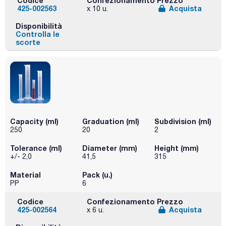
Codice
Confezionamento
Prezzo
425-002563
Acquista
x 10 u.
Disponibilità
Controlla le
scorte
Capacity (ml)
Graduation (ml)
Subdivision (ml)
250
20
2
Tolerance (ml)
Diameter (mm)
Height (mm)
+/- 2,0
41,5
315
Material
Pack (u.)
PP
6
Codice
Confezionamento
Prezzo
425-002564
Acquista
x 6 u.