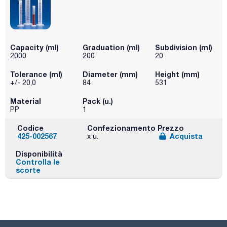
Capacity (ml)
Graduation (ml)
Subdivision (ml)
2000
200
20
Tolerance (ml)
Diameter (mm)
Height (mm)
+/- 20,0
84
531
Material
Pack (u.)
PP
1
Codice
Confezionamento
Prezzo
425-002567
Acquista
x u.
Disponibilità
Controlla le
scorte