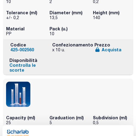
10
2
0,2
Tolerance (ml)
Diameter (mm)
Height (mm)
+/- 0,2
13,5
140
Material
Pack (u.)
PP
10
Codice
Confezionamento
Prezzo
425-002560
Acquista
x 10 u.
Disponibilità
Controlla le
scorte
Capacity (ml)
Graduation (ml)
Subdivision (ml)
25
5
0,5
Tolerance (ml)
Diameter (mm)
Height (mm)