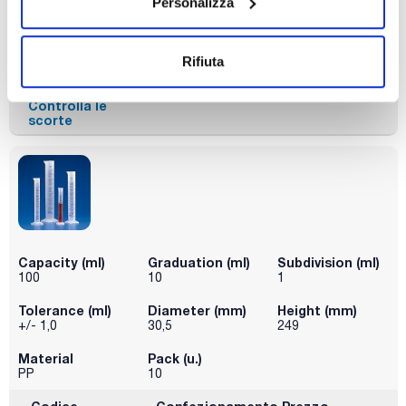
Personalizza
PP
10
Codice
Confezionamento
Prezzo
425-002562
Acquista
x u.
Rifiuta
Disponibilità
Controlla le
scorte
Capacity (ml)
Graduation (ml)
Subdivision (ml)
100
10
1
Tolerance (ml)
Diameter (mm)
Height (mm)
+/- 1,0
30,5
249
Material
Pack (u.)
PP
10