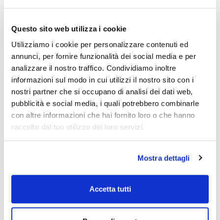
+/- 0,5
18
195
Material
Pack (u.)
Questo sito web utilizza i cookie
PP
10
Utilizziamo i cookie per personalizzare contenuti ed
Codice
Confezionamento
Prezzo
annunci, per fornire funzionalità dei social media e per
425-002561
Acquista
x 10 u.
analizzare il nostro traffico. Condividiamo inoltre
Disponibilità
informazioni sul modo in cui utilizzi il nostro sito con i
Controlla le
scorte
nostri partner che si occupano di analisi dei dati web,
pubblicità e social media, i quali potrebbero combinarle
con altre informazioni che hai fornito loro o che hanno
raccolto dal tuo utilizzo dei loro servizi.
Mostra dettagli
Capacity (ml)
Graduation (ml)
Subdivision (ml)
50
10
1
Accetta tutti
Tolerance (ml)
Diameter (mm)
Height (mm)
+/- 1,0
25,5
199
Material
Pack (u.)