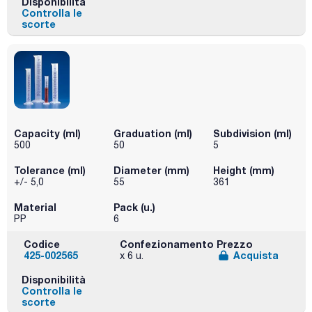
Disponibilità
Controlla le
scorte
Capacity (ml)
Graduation (ml)
Subdivision (ml)
500
50
5
Tolerance (ml)
Diameter (mm)
Height (mm)
+/- 5,0
55
361
Material
Pack (u.)
PP
6
Codice
Confezionamento
Prezzo
425-002565
Acquista
x 6 u.
Disponibilità
Controlla le
scorte