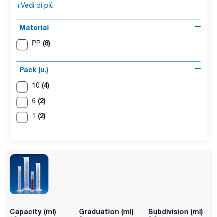
+Vedi di più
Material
(8)
PP
Pack (u.)
(4)
10
(2)
6
(2)
1
Capacity (ml)
Graduation (ml)
Subdivision (ml)