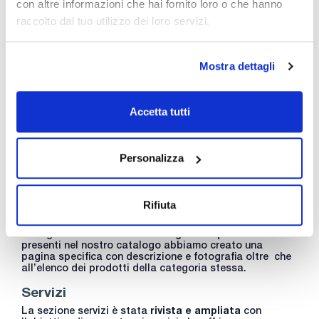
con altre informazioni che hai fornito loro o che hanno
Nuova sezione nell’articolo “ti potrebbe
raccolto dal tuo utilizzo dei loro servizi.
interessare”
La scheda articoli è stata completata con la nuova
Mostra dettagli
sezione “ti potrebbe interessare” che include proposte
di articoli relativi all’articolo cercato. Nel caso di
strumentazione potrebbe trattarsi di accessori, pezzi di
ricambio o complementi.
Accetta tutti
Pagina del catalogo
Abbiamo aggiunto “la pagina del catalogo” ad ogni
scheda articolo nella sezione documentazione tecnica.
Personalizza
Si tratta di una funzionalità che genera un file
pdf
scaricabile
con tutte le informazioni visualizzate e
completamente
aggiornate
.
Rifiuta
Nuove categorie di prodotti
Per ognuna delle oltre
200 categorie di prodotti
presenti nel nostro catalogo abbiamo creato una
pagina specifica con descrizione e fotografia oltre che
all’elenco dei prodotti della categoria stessa.
Servizi
La sezione servizi è stata
rivista e ampliata
con